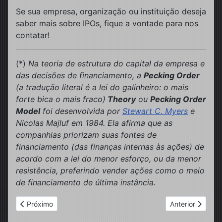
Se sua empresa, organização ou instituição deseja
saber mais sobre IPOs, fique a vontade para nos
contatar!
(*)
Na teoria de estrutura do capital da empresa e
das decisões de financiamento, a
Pecking Order
(a tradução literal é a lei do galinheiro: o mais
forte bica o mais fraco)
Theory
ou
Pecking Order
Model
foi desenvolvida por
Stewart C. Myers
e
Nicolas Majluf em 1984. Ela afirma que as
companhias priorizam suas fontes de
financiamento (das finanças internas às ações) de
acordo com a lei do menor esforço, ou da menor
resistência, preferindo vender ações como o meio
de financiamento de última instância.
Artigo anterior: A cloudonomia comportamental
Próximo artigo:
Próximo
Anterior