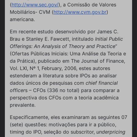
(
http://www.sec.gov/
), a Comissão de Valores
Mobiliários- CVM (
http://www.cvm.gov.br
)
americana.
Em recente estudo desenvolvido por James C.
Brau e Stanley E. Fawcett, intitulado
Initial Public
Offerings: An Analysis of Theory and Practice
”
(Ofertas Públicas Iniciais: Uma Análise da Teoria e
da Prática), publicado em The Journal of Finance,
Vol. LXI, Nº 1, February, 2006, estes autores
estenderam a literatura sobre IPOs ao analisar
dados únicos de pesquisas com
chief financial
officer
s – CFOs (336 no total) para comparar a
perspectiva dos CFOs com a teoria acadêmica
prevalente.
Especificamente, eles examinaram as seguintes 07
(sete) questões: motivações para ir a público,
timing do IPO, seleção do subscritor,
underpricing