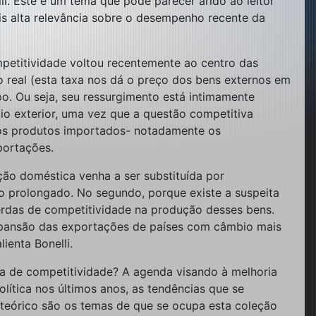
li. Este é um tema que pode parecer árido ao leitor
is alta relevância sobre o desempenho recente da
petitividade voltou recentemente ao centro das
o real (esta taxa nos dá o preço dos bens externos em
. Ou seja, seu ressurgimento está intimamente
o exterior, uma vez que a questão competitiva
dos produtos importados- notadamente os
portações.
ução doméstica venha a ser substituída por
 prolongado. No segundo, porque existe a suspeita
perdas de competitividade na produção desses bens.
expansão das exportações de países com câmbio mais
ienta Bonelli.
da de competitividade? A agenda visando à melhoria
ítica nos últimos anos, as tendências que se
o teórico são os temas de que se ocupa esta coleção