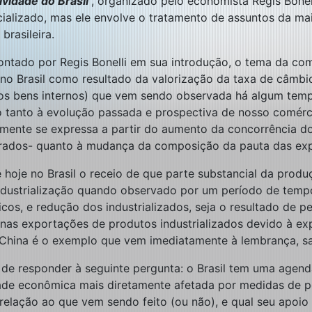
vidade do Brasil
”, organizado pelo economista Regis Bonel
ializado, mas ele envolve o tratamento de assuntos da ma
brasileira.
tado por Regis Bonelli em sua introdução, o tema da com
no Brasil como resultado da valorização da taxa de câmbi
os bens internos) que vem sendo observada há algum tempo
 tanto à evolução passada e prospectiva de nosso comérci
mente se expressa a partir do aumento da concorrência 
rados- quanto à mudança da composição da pauta das ex
e hoje no Brasil o receio de que parte substancial da prod
dustrialização quando observado por um período de tempo
os, e redução dos industrializados, seja o resultado de 
o nas exportações de produtos industrializados devido à 
 China é o exemplo que vem imediatamente à lembrança, sal
, de responder à seguinte pergunta: o Brasil tem uma agen
ade econômica mais diretamente afetada por medidas de pol
 relação ao que vem sendo feito (ou não), e qual seu apoi