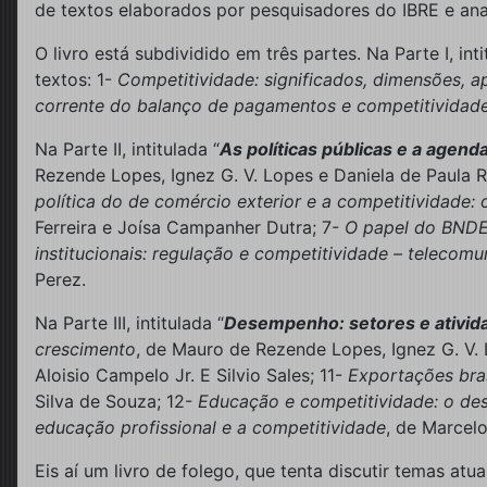
de textos elaborados por pesquisadores do IBRE e anal
O livro está subdividido em três partes. Na Parte I, inti
textos: 1-
Competitividade: significados, dimensões, a
corrente do balanço de pagamentos e competitividad
Na Parte II, intitulada “
As políticas públicas e a agend
Rezende Lopes, Ignez G. V. Lopes e Daniela de Paula 
política do de comércio exterior e a competitividade:
Ferreira e Joísa Campanher Dutra; 7-
O papel do BNDES
institucionais: regulação e competitividade – telecomu
Perez.
Na Parte III, intitulada “
Desempenho: setores e ativid
crescimento
, de Mauro de Rezende Lopes, Ignez G. V.
Aloisio Campelo Jr. E Silvio Sales; 11-
Exportações bras
Silva de Souza; 12-
Educação e competitividade: o des
educação profissional e a competitividade
, de Marcelo
Eis aí um livro de folego, que tenta discutir temas a