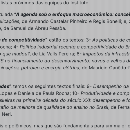
istas próximos das equipes do Instituto.
tulada “
A agenda sob o enfoque macroeconômico: conceit
plicações
, de Armando Castelar Pinheiro e Regis Bonelli; e,
e
, de Samuel de Abreu Pessôa.
a de competitividade
”, estão os textos: 3-
As políticas de c
Rocha; 4-
Política industrial recente e competitividade do Br
 o que mudou?
, de Lia Valls Pereira; 6-
Impactos da infraestr
 no financiamento do desenvolvimento: novos e velhos d
nicações, petróleo e energia elétrica
, de Maurício Canêdo-
ades
”, temos os seguintes textos finais: 9-
Desempenho da a
 Lopes e Daniela de Paula Rocha; 10-
Produtividade e compet
ileiras na primeira década do século XXI: desempenho e f
afio da melhora da qualidade do ensino no Brasil
, de Fern
 Neri.
tuais e polêmicos, mas que são fundamentais para um maior 