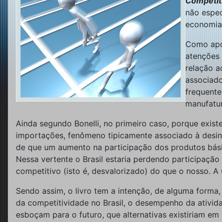
Competiti
não espec
economia 
Como apon
atenções 
relação a
associado
frequente
manufatu
Ainda segundo Bonelli, no primeiro caso, porque exist
importações, fenômeno tipicamente associado à desin
de que um aumento na participação dos produtos básic
Nessa vertente o Brasil estaria perdendo participaçã
competitivo (isto é, desvalorizado) do que o nosso. A
Sendo assim, o livro tem a intenção, de alguma forma
da competitividade no Brasil, o desempenho da ativid
esboçam para o futuro, que alternativas existiriam em