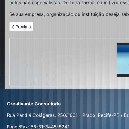
pelos não especialistas. De toda forma, é um livro es
Se sua empresa, organização ou instituição deseja sab
Artigo anterior: Discurso de mais, inovação de menos!
Próximo
Creativante Consultoria
Rua Pandiá Colágeras, 250/1601 - Prado, Recife-PE / Bra
Fone:/Fax: 55-81-3445-5241