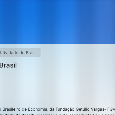
tividade do Brasil
rasil
to Brasileiro de Economia, da Fundação Getúlio Vargas- FGV,