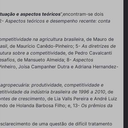
uação e aspectos teóricos
”,encontram-se dois
 2-
Aspectos teóricos e desempenho recente: conta
ompetitividade na agricultura brasileira
, de Mauro de
asil
, de Maurício Canêdo-Pinheiro; 5-
As diretrizes de
utura sobre a competitivi
dade, de Pedro Cavalcanti
esafios
, de Mansueto Almeida; 8-
Aspectos
Pinheiro, Joísa Campanher Dutra e Adriana Hernandez-
gropecuária: produtividade, competitividade e
itividade da indústria brasileira de 1996 a 2010
, de
ontes de crescimento
, de Lia Valls Pereira e André Luiz
ando de Holanda Barbosa Filho; e, 13-
Os prêmios da
esclarecimento de uma questão de difícil tratamento