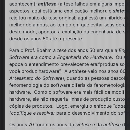
acontecem);
antítese
(a tese falhou em alguns import
aspectos: aqui está uma explicação melhor); e
síntese
rejeitou muito da tese original; aqui está um híbrido q
melhor de ambos, ao tempo em que evitar seus defeito
deste modo, apontou a evolução da engenharia de so
desde os anos 50 até o presente.
Para o Prof. Boehm a
tese
dos anos 50 era que a
Enge
Software era como a Engenharia do Hardware
. Ou sej
época o entendimento prevalecente era:“produza sof
você produz hardware”. A
antítese
veio nos anos 60 (
Artesanato do Software
), quando as pessoas descobr
fenomenologia do software diferia da fenomenologia 
hardware. Como o software era mais fácil de modific
hardware, ele não requeria linhas de produção custosa
cópias de produtos. Logo, emergiu o enfoque “
codean
(codifique e resolva)
para o desenvolvimento do soft
Os anos 70 foram os anos da
síntese
e da
antítese
dos