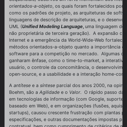
orientados-a-objeto
, os quais foram fortalecidos por 
como os padrões de projeto, as arquiteturas de softw
linguagens de descrição de arquiteturas, e o desenvo
UML (
Unified Modeling Language
,
uma linguagem de
não proprietária de terceira geração). A expansão co
Internet e a emergência da World-Wide-Web fortalece
métodos orientados-a-objeto quanto a importância crí
software para a competição no mercado. Algumas qu
ganharam ênfase, como o time-to-market, a interativ
usuário, o controle da concomitância, o desenvolvime
open-source, e a usabilidade e a interação home-com
A
antítese
e a
síntese
parcial dos anos 2000, na opiniã
Boehm, são a
Agilidade
e o
Valor
. O rápido passo da
em tecnologias de informação (com Google, suporte c
baseado em Web), e em organizações (fusões, aquisiç
startups), causou crescente frustração com plantas p
especificações, e outras documentações impostas pela
contratual, bem como cumprimento de critérios de m