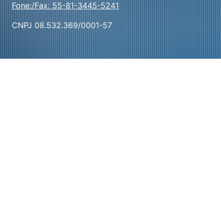
Fone:/Fax: 55-81-3445-5241
CNPJ 08.532.369/0001-57