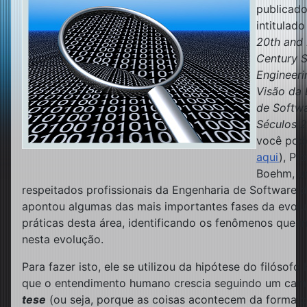
publicad
intitulado
20th and 
Century 
Engineeri
Visão da 
de Softw
Séculos 2
você pod
aqui
), Pro
Boehm, u
respeitados profissionais da Engenharia de Software 
apontou algumas das mais importantes fases da evol
práticas desta área, identificando os fenômenos que i
nesta evolução.
Para fazer isto, ele se utilizou da hipótese do filósofo
que o entendimento humano crescia seguindo um cam
tese
(ou seja, porque as coisas acontecem da forma 