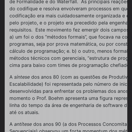
de Formalidade e do Waterfall. As principais reações
do codifique e resolva envolveram processos em que 
codificação era mais cuidadosamente organizada e er
pelo projeto, e o projeto era precedido pela engenhar
requisitos. Este movimento fez emergir dois campos 
a) um foi o dos “métodos formais”, que focava na cor
programas, seja por prova matemática, ou por constru
cálculo de programação; e. b) o outro, menos formal, 
métodos técnicos com gerenciais, “estrutura de prog
cima para baixo com times de programação chefiados
A
síntese
dos anos 80 (com as questões de Produtivid
Escalabilidade) foi representada pelo número de inicia
desenvolvidas para enfrentar os problemas dos anos 
momento o Prof. Boehm apresenta uma figura represen
linha do tempo da área de engenharia de software do
até os atuais.
A
antítese
dos anos 90 (a dos Processos Concomitant
Sequenciais) observou um forte momentum dos méto