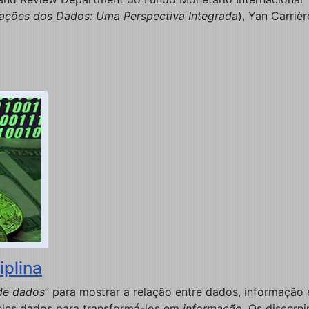
ações dos Dados: Uma Perspectiva Integrada
), Yan Carriè
plina
de dados
” para mostrar a relação entre dados, informaçã
ueles dados para transformá-los em
informação
. Os discern