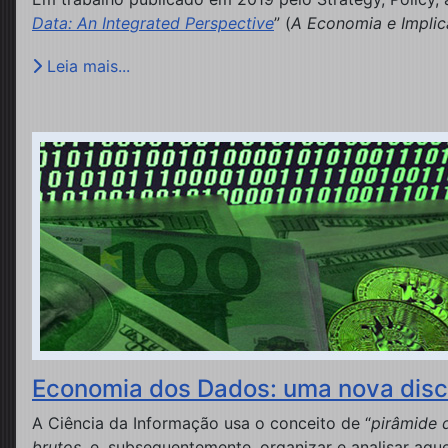
Data: An Integrated Perspective
” (
A Economia e Implic
Leia mais...
Economia dos Dados: uma nova disci
A Ciência da Informação usa o conceito de “
pirâmide 
brutos
, e, subsequentemente, organizar e analisar aq