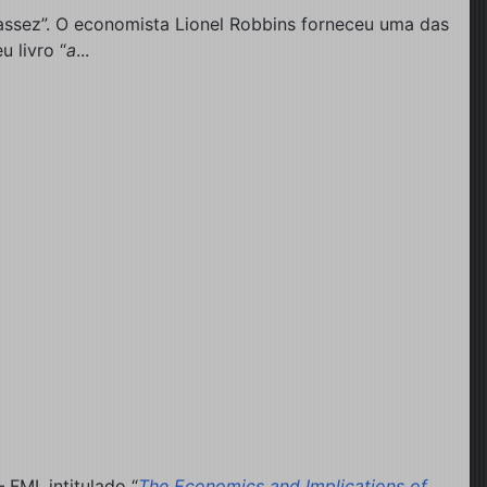
assez”. O economista Lionel Robbins forneceu uma das
 livro “
a
...
FMI, intitulado “
The Economics and Implications of