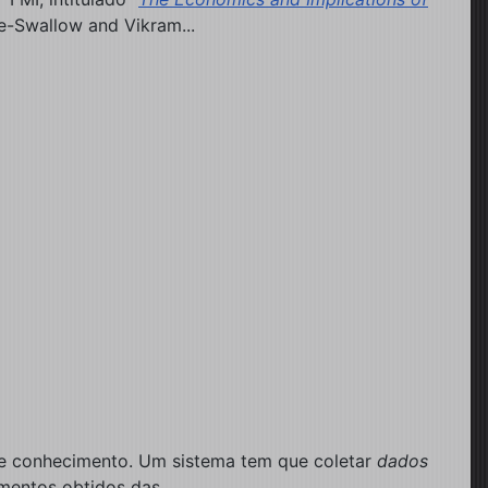
re-Swallow and Vikram...
o e conhecimento. Um sistema tem que coletar
dados
imentos obtidos das...