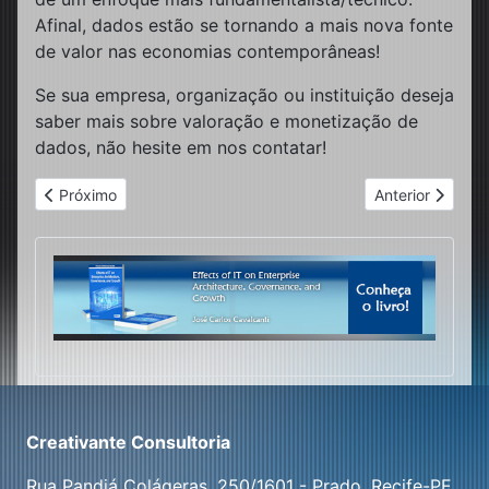
Afinal, dados estão se tornando a mais nova fonte
de valor nas economias contemporâneas!
Se sua empresa, organização ou instituição deseja
saber mais sobre valoração e monetização de
dados, não hesite em nos contatar!
Artigo anterior: Carta Creativante 2023/2024
Próximo artigo: 
Próximo
Anterior
Creativante Consultoria
Rua Pandiá Colágeras, 250/1601 - Prado, Recife-PE