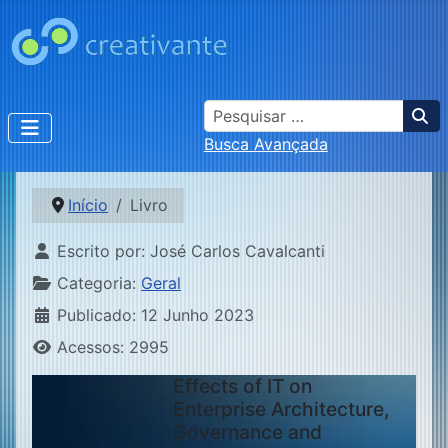
Busca
Busca Avançada
Início
Livro
Detalhes
Escrito por:
José Carlos Cavalcanti
Categoria:
Geral
Publicado: 12 Junho 2023
Acessos: 2995
Effects of IT on
Enterprise Architecture,
Governance and