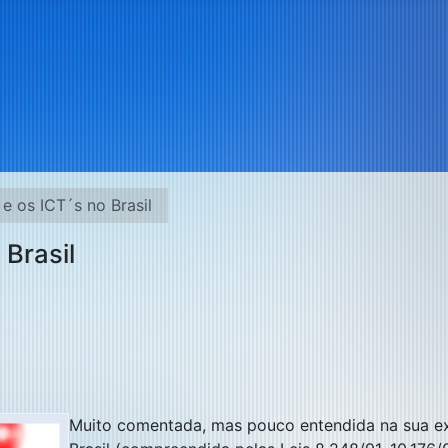
 e os ICT´s no Brasil
 Brasil
Muito comentada, mas pouco entendida na sua ext