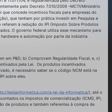
01 e 11.077/04, e regulamentada pelo Decreto
entemente pelo Decreto 7.010/2009 –MCTI/Ministério
ei que concede incentivos fiscais para empresas do
ão), que tenham por prática investir em Pesquisa e
e referem à redução do IPI (Imposto Sobre Produtos
ivados. O governo federal utiliza esse mecanismo para
e hardware e automação por parte da indústria
tem em P&D; b) Comprovem Regularidade Fiscal; e, c)
tivados pela Lei. Os produtos incentivados
ivado, é necessário saber se o código NCM está na
PI sobre eles.
ttp://leidainformatica.com/a-lei-da-informatica/
), até o
contados os impostos de comercialização (ICMS, IPI,
ção de produtos e também referentes à compra de