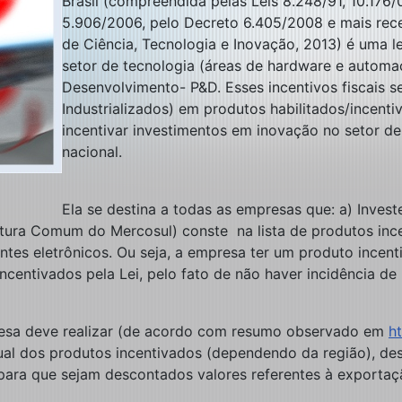
Brasil (compreendida pelas Leis 8.248/91, 10.176/
5.906/2006, pelo Decreto 6.405/2008 e mais rec
de Ciência, Tecnologia e Inovação, 2013) é uma l
setor de tecnologia (áreas de hardware e automaç
Desenvolvimento- P&D. Esses incentivos fiscais s
Industrializados) em produtos habilitados/incent
incentivar investimentos em inovação no setor d
nacional.
Ela se destina a todas as empresas que: a) Inves
ra Comum do Mercosul) conste na lista de produtos incen
es eletrônicos. Ou seja, a empresa ter um produto incent
ncentivados pela Lei, pelo fato de não haver incidência de I
resa deve realizar (de acordo com resumo observado em
h
al dos produtos incentivados (dependendo da região), des
 para que sejam descontados valores referentes à exporta