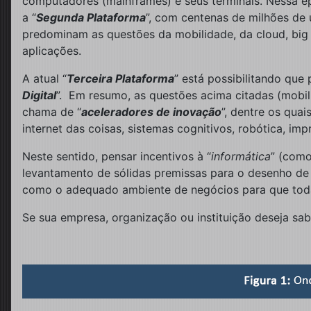
computadores (mainframes) e seus terminais. Nessa épo
a “
Segunda Plataforma
”, com centenas de milhões de 
predominam as questões da mobilidade, da cloud, big 
aplicações.
A atual “
Terceira Plataforma
” está possibilitando qu
Digital
”. Em resumo, as questões acima citadas (mobil
chama de “
aceleradores de inovação
”, dentre os qua
internet das coisas, sistemas cognitivos, robótica, imp
Neste sentido, pensar incentivos à “
informática
” (com
levantamento de sólidas premissas para o desenho de 
como o adequado ambiente de negócios para que toda 
Se sua empresa, organização ou instituição deseja sabe