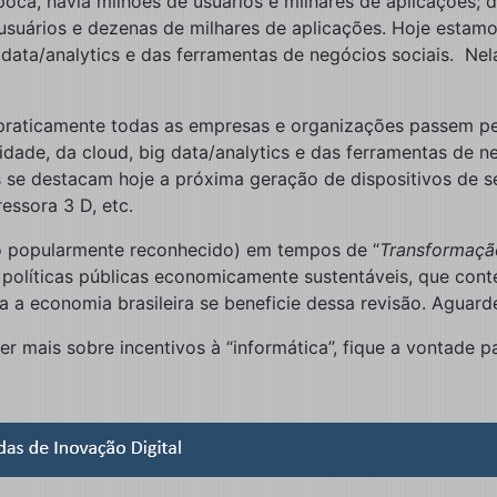
ca, havia milhões de usuários e milhares de aplicações; d
usuários e dezenas de milhares de aplicações. Hoje estamo
data/analytics e das ferramentas de negócios sociais. Nel
e praticamente todas as empresas e organizações passem p
idade, da cloud, big data/analytics e das ferramentas de 
is se destacam hoje a próxima geração de dispositivos de s
ressora 3 D, etc.
o popularmente reconhecido) em tempos de “
Transformação
políticas públicas economicamente sustentáveis, que cont
a economia brasileira se beneficie dessa revisão. Aguard
r mais sobre incentivos à “informática”, fique a vontade p