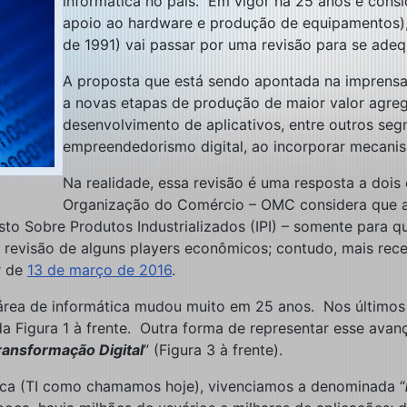
informática no país. Em vigor há 25 anos e cons
apoio ao hardware e produção de equipamentos), 
de 1991) vai passar por uma revisão para se ade
A proposta que está sendo apontada na imprensa 
a novas etapas de produção de maior valor agre
desenvolvimento de aplicativos, entre outros se
empreendedorismo digital, ao incorporar mecanism
Na realidade, essa revisão é uma resposta a doi
Organização do Comércio – OMC considera que a L
sto Sobre Produtos Industrializados (IPI) – somente para 
a revisão de alguns players econômicos; contudo, mais rec
r de
13 de março de 2016
.
. A área de informática mudou muito em 25 anos. Nos últi
r da Figura 1 à frente. Outra forma de representar esse av
ransformação Digital
” (Figura 3 à frente).
ica (TI como chamamos hoje), vivenciamos a denominada “