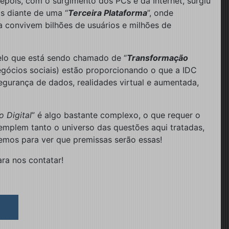
epois, com o surgimento dos PCs e da Internet, surgiu
s diante de uma “
Terceira Plataforma
”, onde
a convivem bilhões de usuários e milhões de
elo que está sendo chamado de “
Transformação
negócios sociais) estão proporcionando o que a IDC
egurança de dados, realidades virtual e aumentada,
 Digital
” é algo bastante complexo, o que requer o
emplem tanto o universo das questões aqui tratadas,
emos para ver que premissas serão essas!
ara nos contatar!