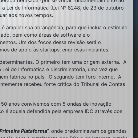
iderada defasada (por se voltar fundamentalmente ao
a Lei de Informática (Lei N° 8248, de 23 de outubro
quar aos novos tempos.
é ampliar sua abrangência, para que inclua o estímulo
gado, bem como áreas de software e o
gmentos. Um dos focos dessa revisão será o
os de apoio às startups, empresas iniciantes.
s determinantes. O primeiro tem uma origem externa. A
ei de Informática é discriminatória, uma vez que
quem fabrica no país. O segundo tem foro interno. A
entemente recebeu forte crítica do Tribunal de Contas
mos 50 anos convivemos com 5 ondas de inovação
anço é aquela defendida pela empresa IDC através dos
Primeira Plataforma
”, onde predominavam os grandes