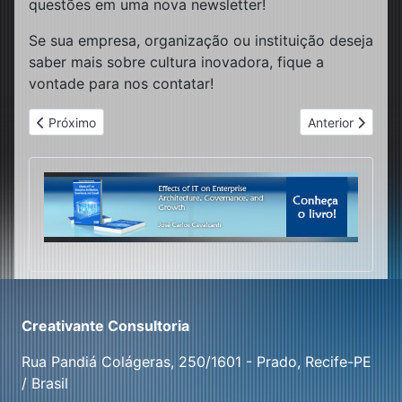
questões em uma nova newsletter!
Se sua empresa, organização ou instituição deseja
saber mais sobre cultura inovadora, fique a
vontade para nos contatar!
Artigo anterior: A Cultura de Inovação Importa? (II Parte)
Próximo artigo: 
Próximo
Anterior
Creativante Consultoria
Rua Pandiá Colágeras, 250/1601 - Prado, Recife-PE
/ Brasil