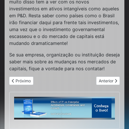
muito disso tem a ver com os novos
investimentos em ativos intangíveis como aqueles
em P&D. Resta saber como países como o Brasil
irão financiar daqui para frente tais investimentos,
uma vez que o investimento governamental
escasseou e o do mercado de capitais está
mudando dramaticamente!
Se sua empresa, organização ou instituição deseja
saber mais sobre as mudanças nos mercados de
capitais, fique a vontade para nos contatar!
Artigo anterior: Customer Engagement Platform – Plataforma
Próximo artigo:
Próximo
Anterior