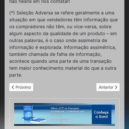
não hesite em nos contatar!
(*) Seleção Adversa se refere geralmente a uma
situação em que vendedores têm informação que
os compradores não têm, ou vice-versa, sobre
algum aspecto da qualidade de um produto – em
outras palavras, é o caso onde assimetria de
informação é explorada. Informação assimétrica,
também chamada de falha de informação,
acontece quando uma parte de uma transação
tem maior conhecimento material do que a outra
parte.
Artigo anterior: Prevendo o Presente: como entender o que e
Próximo artigo:
Próximo
Anterior